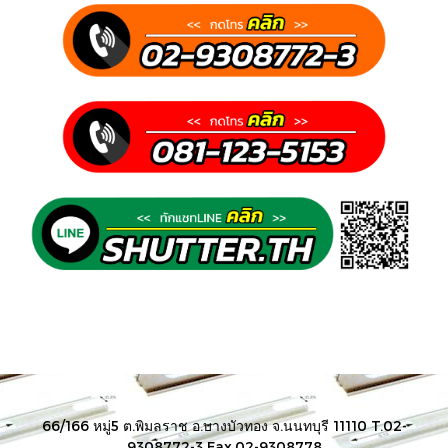
66/166 หมู่5 ต.พิมลราช อ.บางบัวทอง จ.นนทบุรี 11110 T.02-
9308772-3 Fax.02-9308778